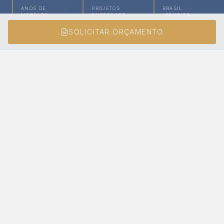
ANOS DE
PROJETOS
BRASIL
MERCADO
ENTREGUES
ATENDIDO
SOLICITAR ORÇAMENTO
TRADIÇÃO, PRECISÃO E
CONFIANÇA
PARA
PROJETOS QUE VALORIZAM
O QUE É FEITO PARA DURAR
Projetos de
alto padrão
exigem mais do que
beleza. Exigem desempenho, durabilidade e
precisão.