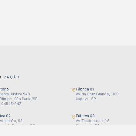
LIZAÇÃO
itório
Fábrica 01
Santa Justina 540
Av. da Cruz Grande, 1100
 Olímpia, São Paulo/SP
Itapevi - SP
: 04545-042
ica 02
Fábrica 03
Maranhão, 92
Av. Tiradentes, s/nº
ana de Parnaíba - SP
Camaçari - BA