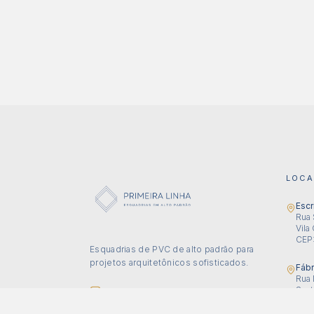
LOCA
Escr
Rua 
Vila
CEP
Esquadrias de PVC de alto padrão para
projetos arquitetônicos sofisticados.
Fábr
Rua 
Sant
@esquadriasprimeiralinha