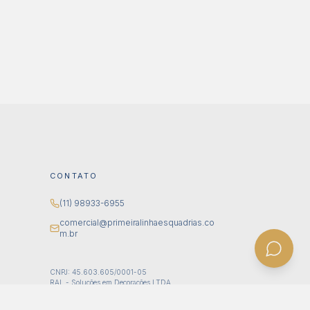
CONTATO
(11) 98933-6955
comercial@primeiralinhaesquadrias.co
m.br
CNPJ: 45.603.605/0001-05
RAL - Soluções em Decorações LTDA